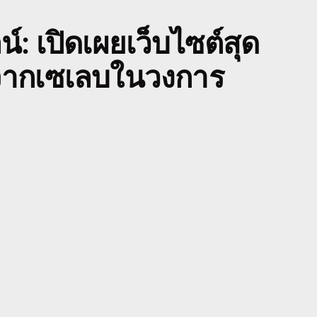
 เปิดเผยเว็บไซต์สุด
ำจากเซเลบในวงการ