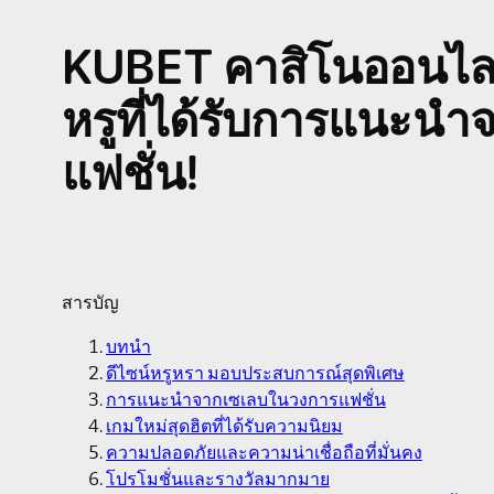
KUBET คาสิโนออนไลน์:
หรูที่ได้รับการแนะน
แฟชั่น!
สารบัญ
บทนำ
ดีไซน์หรูหรา มอบประสบการณ์สุดพิเศษ
การแนะนำจากเซเลบในวงการแฟชั่น
เกมใหม่สุดฮิตที่ได้รับความนิยม
ความปลอดภัยและความน่าเชื่อถือที่มั่นคง
โปรโมชั่นและรางวัลมากมาย