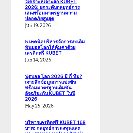
วิเคราะห์เจาะลึก KUBET
2026: ยกระดับกลยุทธ์การ
เล่นพร้อมมาตรฐานความ
ปลอดภัยสูงสุด
Jun 19, 2026
5 เทคนิคบริหารจัดการงบเดิม
พันบอลโลกให้คุ้มค่าด้วย
เครดิตฟรี KUBET
Jun 14, 2026
ฟุตบอล โลก 2026 มี กี่ ทีม?
เจาะลึกข้อมูลการแข่งขัน
พร้อมมาตรฐานเดิมพัน
อัจฉริยะกับ KUBET ในปี
2026
May 25, 2026
บริหารเครดิตฟรี KUBET 168
บาท: กลยุทธ์การลงทุนและ