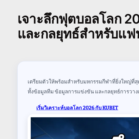
เจาะลึกฟุตบอลโลก 202
และกลยุทธ์สำหรับแ
เตรียมตัวให้พร้อมสำหรับมหกรรมกีฬาที่ยิ่งใหญ่ที่
ทั้งข้อมูลทีม ข้อมูลการแข่งขัน และกลยุทธ์การวา
เริ่มวิเคราะห์บอลโลก 2026 กับ KUBET