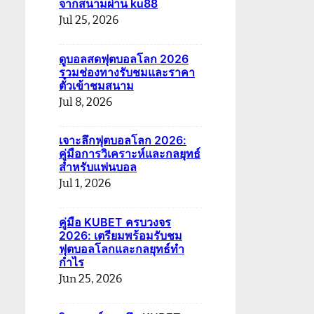
จากสนามผ่าน ku88
Jul 25, 2026
ดูบอลสดฟุตบอลโลก 2026
รวมช่องทางรับชมและราคา
ตั๋วเข้าชมสนาม
Jul 8, 2026
เจาะลึกฟุตบอลโลก 2026:
คู่มือการวิเคราะห์และกลยุทธ์
สำหรับแฟนบอล
Jul 1, 2026
คู่มือ KUBET ครบวงจร
2026: เตรียมพร้อมรับชม
ฟุตบอลโลกและกลยุทธ์ทำ
กำไร
Jun 25, 2026