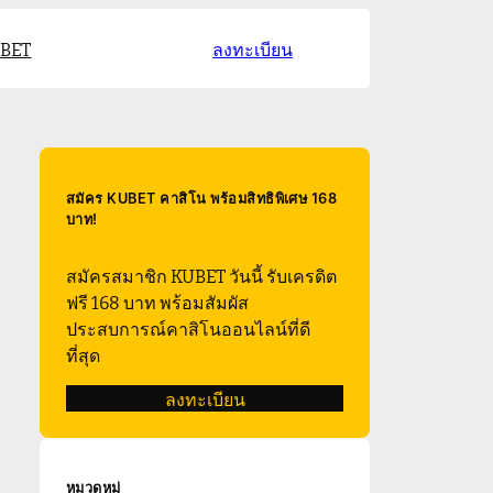
UBET
ลงทะเบียน
สมัคร KUBET คาสิโน พร้อมสิทธิพิเศษ 168
บาท!
สมัครสมาชิก KUBET วันนี้ รับเครดิต
ฟรี 168 บาท พร้อมสัมผัส
ประสบการณ์คาสิโนออนไลน์ที่ดี
ที่สุด
ลงทะเบียน
หมวดหมู่