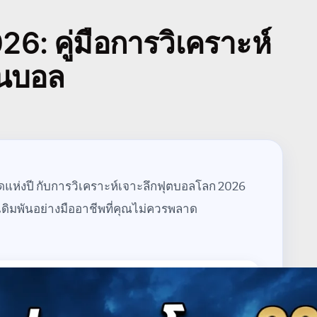
6: คู่มือการวิเคราะห์
ฟนบอล
สุดแห่งปี กับการวิเคราะห์เจาะลึกฟุตบอลโลก 2026
งเดิมพันอย่างมืออาชีพที่คุณไม่ควรพลาด