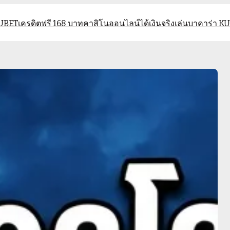
KUBET
เครดิตฟรี 168 บาท
คาสิโนออนไลน์ได้เงินจริง
เล่นบาคาร่า K