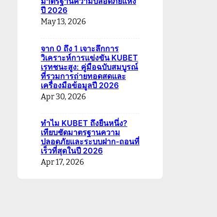
มาตรฐานความปลอดภัยแห่ง
ปี 2026
May 13, 2026
จาก 0 ถึง 1 เจาะลึกการ
วิเคราะห์การแข่งขัน KUBET
เรทชนะสูง: คู่มือฉบับสมบูรณ์
ที่รวมการถ่ายทอดสดและ
เครื่องมือข้อมูลปี 2026
Apr 30, 2026
ทำไม KUBET ถึงยืนหนึ่ง?
เทียบชัดมาตรฐานความ
ปลอดภัยและระบบฝาก-ถอนที่
เร็วที่สุดในปี 2026
Apr 17, 2026