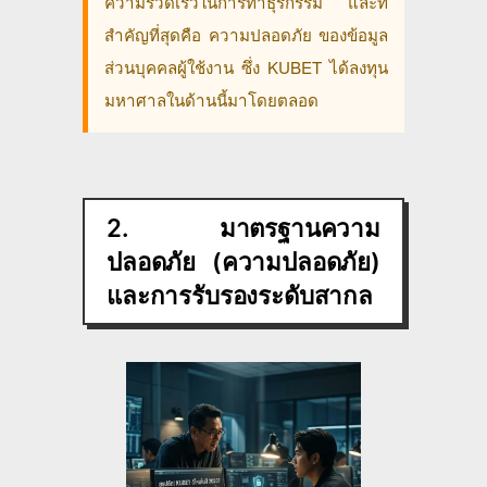
ความรวดเร็วในการทำธุรกรรม และที่
สำคัญที่สุดคือ ความปลอดภัย ของข้อมูล
ส่วนบุคคลผู้ใช้งาน ซึ่ง KUBET ได้ลงทุน
มหาศาลในด้านนี้มาโดยตลอด
2. มาตรฐานความ
ปลอดภัย (ความปลอดภัย)
และการรับรองระดับสากล