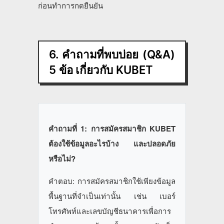
ก่อนทำการกดยืนยัน
6. คำถามที่พบบ่อย (Q&A)
5 ข้อ เกี่ยวกับ KUBET
คำถามที่ 1: การสมัครสมาชิก KUBET
ต้องใช้ข้อมูลอะไรบ้าง และปลอดภัย
หรือไม่?
คำตอบ: การสมัครสมาชิกใช้เพียงข้อมูล
พื้นฐานที่จำเป็นเท่านั้น เช่น เบอร์
โทรศัพท์และเลขบัญชีธนาคารเพื่อการ