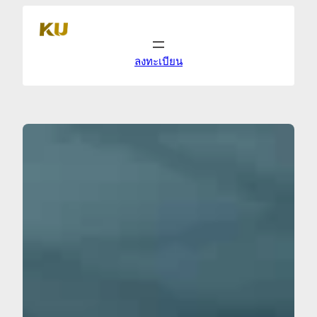
Skip
to
content
ลงทะเบียน