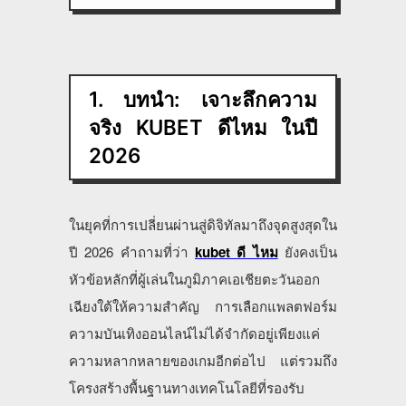
1. บทนำ: เจาะลึกความ
จริง KUBET ดีไหม ในปี
2026
ในยุคที่การเปลี่ยนผ่านสู่ดิจิทัลมาถึงจุดสูงสุดใน
ปี 2026 คำถามที่ว่า
kubet ดี ไหม
ยังคงเป็น
หัวข้อหลักที่ผู้เล่นในภูมิภาคเอเชียตะวันออก
เฉียงใต้ให้ความสำคัญ การเลือกแพลตฟอร์ม
ความบันเทิงออนไลน์ไม่ได้จำกัดอยู่เพียงแค่
ความหลากหลายของเกมอีกต่อไป แต่รวมถึง
โครงสร้างพื้นฐานทางเทคโนโลยีที่รองรับ