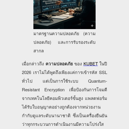
มาตรฐานความปลอดภัย (ความ
ปลอดภัย) และการรับรองระดับ
สากล
เมื่อกล่าวถึง
ความปลอดภัย
ของ
KUBET
ในปี
2026 เราไม่ได้พูดถึงเพียงแค่การเข้ารหัส SSL
ทั่วไป แต่เป็นการใช้ระบบ Quantum-
Resistant Encryption เพื่อป้องกันการโจมตี
จากเทคโนโลยีคอมพิวเตอร์ขั้นสูง แพลตฟอร์ม
ได้รับใบอนุญาตอย่างถูกต้องจากหน่วยงาน
กำกับดูแลระดับนานาชาติ ซึ่งเป็นเครื่องยืนยัน
ว่าทุกกระบวนการดำเนินงานมีความโปร่งใส