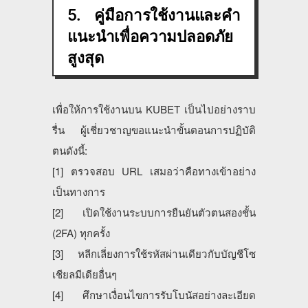
5. คู่มือการใช้งานและคำ
แนะนำเพื่อความปลอดภัย
สูงสุด
เพื่อให้การใช้งานบน KUBET เป็นไปอย่างราบ
รื่น ผู้เชี่ยวชาญขอแนะนำขั้นตอนการปฏิบัติ
ตนดังนี้:
[1] ตรวจสอบ URL เสมอว่าคือทางเข้าอย่าง
เป็นทางการ
[2] เปิดใช้งานระบบการยืนยันตัวตนสองชั้น
(2FA) ทุกครั้ง
[3] หลีกเลี่ยงการใช้รหัสผ่านเดียวกับบัญชีโซ
เชียลมีเดียอื่นๆ
[4] ศึกษาเงื่อนไขการรับโบนัสอย่างละเอียด