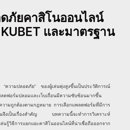
อดภัยคาสิโนออนไลน์
ด์ KUBET และมาตรฐาน
วามปลอดภัย” ของผู้เล่นพุ่งสูงขึ้นเป็นประวัติการณ์
ตฟอร์มปลอมและเว็บเถื่อนมีความซับซ้อนมากขึ้น
ละความถูกต้องตามกฎหมาย การเลือกแพลตฟอร์มที่มีการ
นานจึงเป็นเรื่องสำคัญ บทความนี้จะทำการวิเคราะห์
้เล่นรู้วิธีการแยกแยะคาสิโนออนไลน์ที่น่าเชื่อถือออกจาก