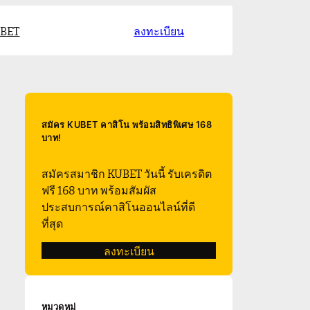
UBET
ลงทะเบียน
สมัคร KUBET คาสิโน พร้อมสิทธิพิเศษ 168
บาท!
สมัครสมาชิก KUBET วันนี้ รับเครดิต
ฟรี 168 บาท พร้อมสัมผัส
ประสบการณ์คาสิโนออนไลน์ที่ดี
ที่สุด
ลงทะเบียน
หมวดหมู่