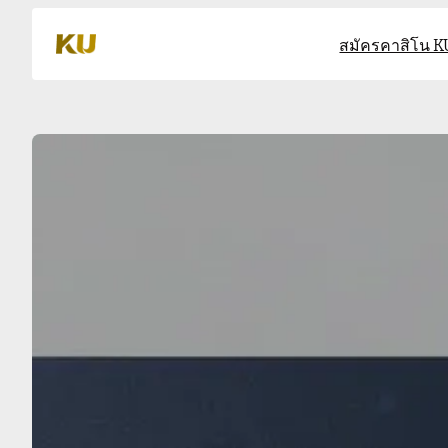
Skip
to
สมัครคาสิโน 
content