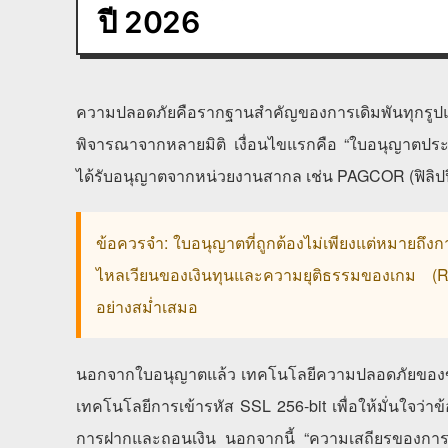
ปี 2026
ความปลอดภัยคือรากฐานสำคัญของการเดิมพันทุกรู
พิจารณาจากหลายมิติ เงื่อนไขแรกคือ “ใบอนุญาตประก
ได้รับอนุญาตจากหน่วยงานสากล เช่น PAGCOR (ฟิลิป
ข้อควรจำ: ใบอนุญาตที่ถูกต้องไม่เพียงแต่หมายถึงกา
ไหลเวียนของเงินทุนและความยุติธรรมของเกม (
อย่างสม่ำเสมอ
นอกจากใบอนุญาตแล้ว เทคโนโลยีความปลอดภัยของข้อม
เทคโนโลยีการเข้ารหัส SSL 256-bit เพื่อให้มั่นใจว่า
การฝากและถอนเงิน นอกจากนี้ “ความเสถียรของการถอนเง