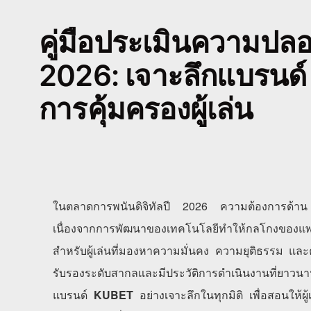
คู่มือประเมินความปล
2026: เจาะลึกแบรน
การคุ้มครองผู้เล่น
ในตลาดการพนันดิจิทัลปี 2026 ความต้องการด้าน “ค
เนื่องจากการพัฒนาของเทคโนโลยีทำให้กลโกงของแพล
สำหรับผู้เล่นที่มองหาความมั่นคง ความยุติธรรม แ
รับรองระดับสากลและมีประวัติการดำเนินงานที่ยาว
แบรนด์
KUBET
อย่างเจาะลึกในทุกมิติ เพื่อสอนให้ผู